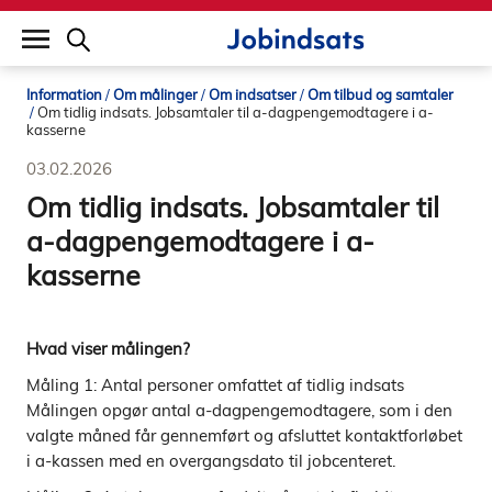
builddate: 2026-02-02 16:12:57
Information
Om målinger
Om indsatser
Om tilbud og samtaler
Om tidlig indsats. Jobsamtaler til a-dagpengemodtagere i a-
kasserne
03.02.2026
Om tidlig indsats. Jobsamtaler til
a-dagpengemodtagere i a-
kasserne
Hvad viser målingen?
Måling 1: Antal personer omfattet af tidlig indsats
Målingen opgør antal a-dagpengemodtagere, som i den
valgte måned får gennemført og afsluttet kontaktforløbet
i a-kassen med en overgangsdato til jobcenteret.