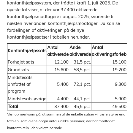
kontanthjælpssystem, der trådte i kraft 1. juli 2025. De
nyeste tal viser, at der var 37.400 aktiverede
kontanthjælpsmodtagere i august 2025, svarende til
næsten hver anden kontanthjælpsmodtager. Du kan se
fordelingen af aktiveringen på de nye
kontanthjælpssatser i tabellen herunder.
Antal
Andel
Antal
Kontanthjælpssats
aktiverede
aktiverede
aktiveringsforløb
Forhøjet sats
12.100
31,5 pct.
15.100
Grundsats
15.600
58,5 pct.
19.200
Mindstesats
omfattet af
5.400
72,1 pct.
9.300
program
Mindstesats øvrige
4.400
44,1 pct.
5.900
Total
37.400
45,5 pct.
49.500
Vær opmærksom på, at summen af de enkelte satser vil være større end
totalen, som alene opgør antal unikke personer, der har modtaget
kontanthjælp i den valgte periode.