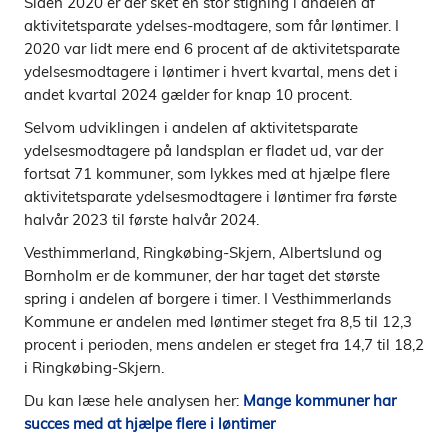
Siden 2020 er der sket en stor stigning i andelen af
aktivitetsparate ydelses-modtagere, som får løntimer. I
2020 var lidt mere end 6 procent af de aktivitetsparate
ydelsesmodtagere i løntimer i hvert kvartal, mens det i
andet kvartal 2024 gælder for knap 10 procent.
Selvom udviklingen i andelen af aktivitetsparate
ydelsesmodtagere på landsplan er fladet ud, var der
fortsat 71 kommuner, som lykkes med at hjælpe flere
aktivitetsparate ydelsesmodtagere i løntimer fra første
halvår 2023 til første halvår 2024.
Vesthimmerland, Ringkøbing-Skjern, Albertslund og
Bornholm er de kommuner, der har taget det største
spring i andelen af borgere i timer. I Vesthimmerlands
Kommune er andelen med løntimer steget fra 8,5 til 12,3
procent i perioden, mens andelen er steget fra 14,7 til 18,2
i Ringkøbing-Skjern.
Du kan læse hele analysen her:
Mange kommuner har
succes med at hjælpe flere i løntimer